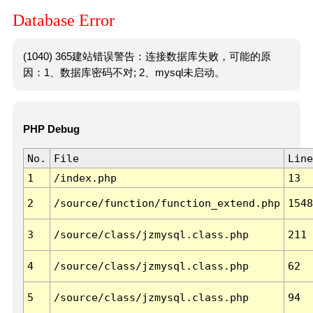
Database Error
(1040) 365建站错误警告：连接数据库失败，可能的原
因：1、数据库密码不对; 2、mysql未启动。
PHP Debug
No.
File
Line
1
/index.php
13
2
/source/function/function_extend.php
1548
3
/source/class/jzmysql.class.php
211
4
/source/class/jzmysql.class.php
62
5
/source/class/jzmysql.class.php
94