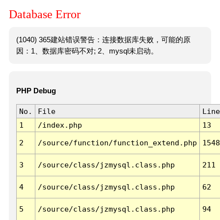
Database Error
(1040) 365建站错误警告：连接数据库失败，可能的原
因：1、数据库密码不对; 2、mysql未启动。
PHP Debug
No.
File
Line
1
/index.php
13
2
/source/function/function_extend.php
1548
3
/source/class/jzmysql.class.php
211
4
/source/class/jzmysql.class.php
62
5
/source/class/jzmysql.class.php
94