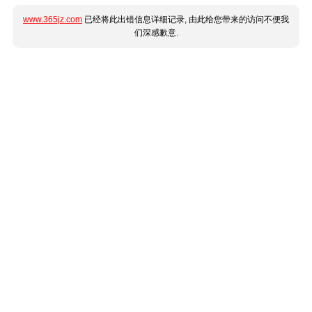
www.365jz.com
已经将此出错信息详细记录, 由此给您带来的访问不便我
们深感歉意.