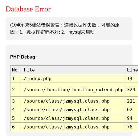
Database Error
(1040) 365建站错误警告：连接数据库失败，可能的原
因：1、数据库密码不对; 2、mysql未启动。
PHP Debug
No.
File
Line
1
/index.php
14
2
/source/function/function_extend.php
324
3
/source/class/jzmysql.class.php
211
4
/source/class/jzmysql.class.php
62
5
/source/class/jzmysql.class.php
94
6
/source/class/jzmysql.class.php
76