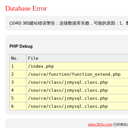
Database Error
(1040) 365建站错误警告：连接数据库失败，可能的原因：1、数
PHP Debug
No.
File
1
/index.php
2
/source/function/function_extend.php
3
/source/class/jzmysql.class.php
4
/source/class/jzmysql.class.php
5
/source/class/jzmysql.class.php
6
/source/class/jzmysql.class.php
www.365jz.com
已经将此