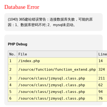
Database Error
(1040) 365建站错误警告：连接数据库失败，可能的原
因：1、数据库密码不对; 2、mysql未启动。
PHP Debug
No.
File
Line
1
/index.php
14
2
/source/function/function_extend.php
324
3
/source/class/jzmysql.class.php
211
4
/source/class/jzmysql.class.php
62
5
/source/class/jzmysql.class.php
94
6
/source/class/jzmysql.class.php
76