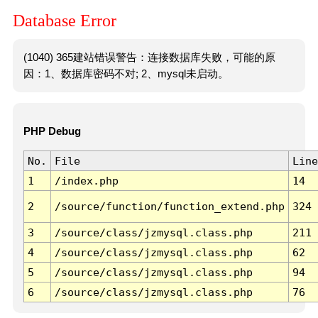
Database Error
(1040) 365建站错误警告：连接数据库失败，可能的原
因：1、数据库密码不对; 2、mysql未启动。
PHP Debug
No.
File
Line
1
/index.php
14
2
/source/function/function_extend.php
324
3
/source/class/jzmysql.class.php
211
4
/source/class/jzmysql.class.php
62
5
/source/class/jzmysql.class.php
94
6
/source/class/jzmysql.class.php
76