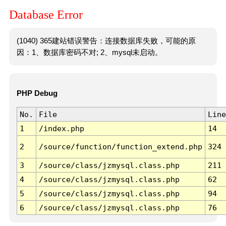
Database Error
(1040) 365建站错误警告：连接数据库失败，可能的原
因：1、数据库密码不对; 2、mysql未启动。
PHP Debug
No.
File
Line
1
/index.php
14
2
/source/function/function_extend.php
324
3
/source/class/jzmysql.class.php
211
4
/source/class/jzmysql.class.php
62
5
/source/class/jzmysql.class.php
94
6
/source/class/jzmysql.class.php
76