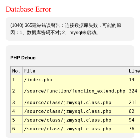
Database Error
(1040) 365建站错误警告：连接数据库失败，可能的原
因：1、数据库密码不对; 2、mysql未启动。
PHP Debug
No.
File
Line
1
/index.php
14
2
/source/function/function_extend.php
324
3
/source/class/jzmysql.class.php
211
4
/source/class/jzmysql.class.php
62
5
/source/class/jzmysql.class.php
94
6
/source/class/jzmysql.class.php
76