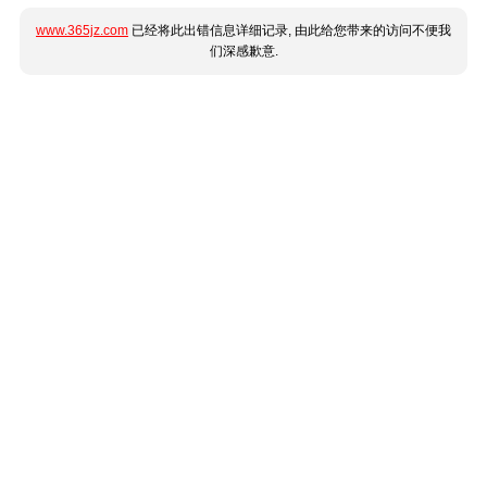
www.365jz.com
已经将此出错信息详细记录, 由此给您带来的访问不便我
们深感歉意.