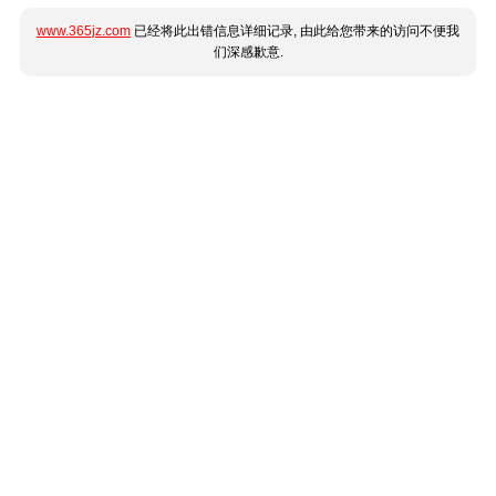
www.365jz.com
已经将此出错信息详细记录, 由此给您带来的访问不便我
们深感歉意.