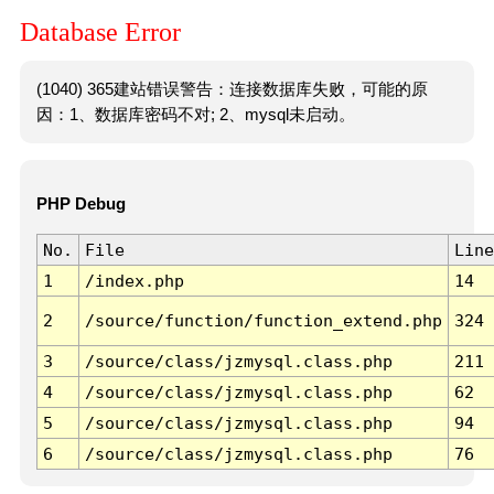
Database Error
(1040) 365建站错误警告：连接数据库失败，可能的原
因：1、数据库密码不对; 2、mysql未启动。
PHP Debug
No.
File
Line
1
/index.php
14
2
/source/function/function_extend.php
324
3
/source/class/jzmysql.class.php
211
4
/source/class/jzmysql.class.php
62
5
/source/class/jzmysql.class.php
94
6
/source/class/jzmysql.class.php
76