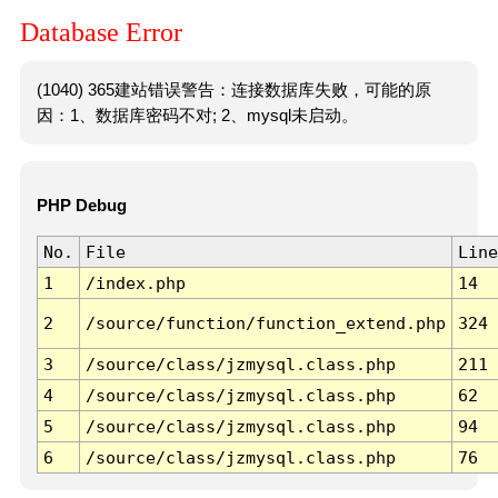
Database Error
(1040) 365建站错误警告：连接数据库失败，可能的原
因：1、数据库密码不对; 2、mysql未启动。
PHP Debug
No.
File
Line
1
/index.php
14
2
/source/function/function_extend.php
324
3
/source/class/jzmysql.class.php
211
4
/source/class/jzmysql.class.php
62
5
/source/class/jzmysql.class.php
94
6
/source/class/jzmysql.class.php
76