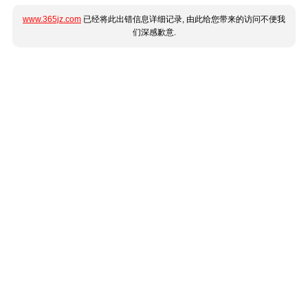
www.365jz.com
已经将此出错信息详细记录, 由此给您带来的访问不便我
们深感歉意.