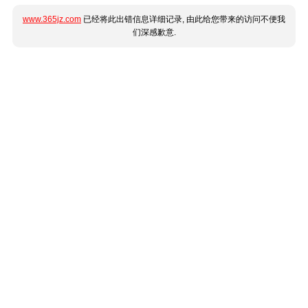
www.365jz.com
已经将此出错信息详细记录, 由此给您带来的访问不便我
们深感歉意.