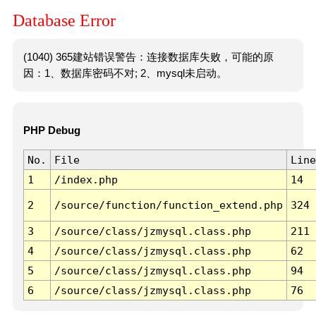
Database Error
(1040) 365建站错误警告：连接数据库失败，可能的原
因：1、数据库密码不对; 2、mysql未启动。
PHP Debug
No.
File
Line
1
/index.php
14
2
/source/function/function_extend.php
324
3
/source/class/jzmysql.class.php
211
4
/source/class/jzmysql.class.php
62
5
/source/class/jzmysql.class.php
94
6
/source/class/jzmysql.class.php
76