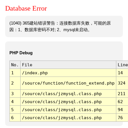
Database Error
(1040) 365建站错误警告：连接数据库失败，可能的原
因：1、数据库密码不对; 2、mysql未启动。
PHP Debug
No.
File
Line
1
/index.php
14
2
/source/function/function_extend.php
324
3
/source/class/jzmysql.class.php
211
4
/source/class/jzmysql.class.php
62
5
/source/class/jzmysql.class.php
94
6
/source/class/jzmysql.class.php
76