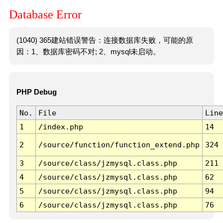
Database Error
(1040) 365建站错误警告：连接数据库失败，可能的原
因：1、数据库密码不对; 2、mysql未启动。
PHP Debug
No.
File
Line
1
/index.php
14
2
/source/function/function_extend.php
324
3
/source/class/jzmysql.class.php
211
4
/source/class/jzmysql.class.php
62
5
/source/class/jzmysql.class.php
94
6
/source/class/jzmysql.class.php
76