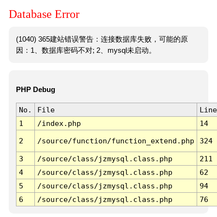
Database Error
(1040) 365建站错误警告：连接数据库失败，可能的原
因：1、数据库密码不对; 2、mysql未启动。
PHP Debug
No.
File
Line
1
/index.php
14
2
/source/function/function_extend.php
324
3
/source/class/jzmysql.class.php
211
4
/source/class/jzmysql.class.php
62
5
/source/class/jzmysql.class.php
94
6
/source/class/jzmysql.class.php
76