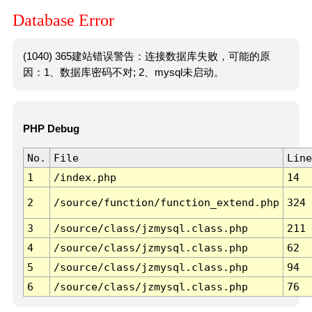
Database Error
(1040) 365建站错误警告：连接数据库失败，可能的原
因：1、数据库密码不对; 2、mysql未启动。
PHP Debug
No.
File
Line
1
/index.php
14
2
/source/function/function_extend.php
324
3
/source/class/jzmysql.class.php
211
4
/source/class/jzmysql.class.php
62
5
/source/class/jzmysql.class.php
94
6
/source/class/jzmysql.class.php
76