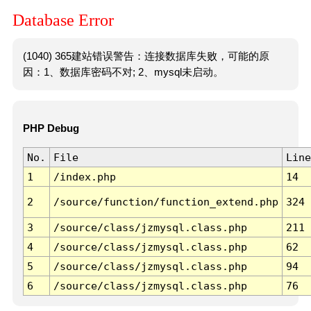
Database Error
(1040) 365建站错误警告：连接数据库失败，可能的原
因：1、数据库密码不对; 2、mysql未启动。
PHP Debug
No.
File
Line
1
/index.php
14
2
/source/function/function_extend.php
324
3
/source/class/jzmysql.class.php
211
4
/source/class/jzmysql.class.php
62
5
/source/class/jzmysql.class.php
94
6
/source/class/jzmysql.class.php
76