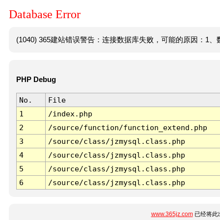
Database Error
(1040) 365建站错误警告：连接数据库失败，可能的原因：1、数
PHP Debug
No.
File
1
/index.php
2
/source/function/function_extend.php
3
/source/class/jzmysql.class.php
4
/source/class/jzmysql.class.php
5
/source/class/jzmysql.class.php
6
/source/class/jzmysql.class.php
www.365jz.com
已经将此