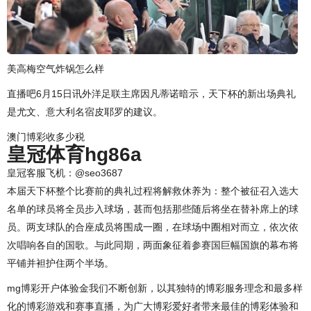
美高梅空气炸锅怎么样
直播吧6月15日讯外洋足联主席因凡蒂诺暗示，天下杯的新出场典礼
是尤文、意大利名宿皮耶罗的建议。
澳门博彩收多少税
皇冠体育hg86a
皇冠客服飞机：@seo3687
本届天下杯整个比赛前的典礼过程将解救休养为：整个被征召入选大
名单的球员将全员步入球场，甚而包括那些随后将坐在替补席上的球
员。两支球队的合座成员将围成一圈，在球场中圈相对而立，依次依
次唱响各自的国歌。与此同期，两面象征着参赛国巨幅国旗的幕布将
平铺并袒护住两个半场。
mg博彩开户体验金我们不断创新，以其独特的博彩服务理念和最多样
化的博彩游戏和赛事直播，为广大博彩爱好者带来最佳的博彩体验和