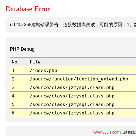
Database Error
(1040) 365建站错误警告：连接数据库失败，可能的原因：1、数
PHP Debug
No.
File
1
/index.php
2
/source/function/function_extend.php
3
/source/class/jzmysql.class.php
4
/source/class/jzmysql.class.php
5
/source/class/jzmysql.class.php
6
/source/class/jzmysql.class.php
www.365jz.com
已经将此