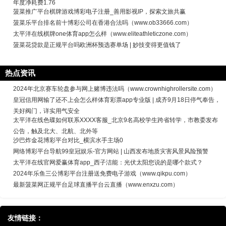
年度净耗费1.76
菠菜推广平台棋牌游戏博彩电子注册_善用影视IP，探索文旅共赢
菠菜乐平台排名前十博彩公司在香港合法吗（www.ob33666.com）
太平洋在线棋牌one体育app怎么样（www.eliteathleticzone.com）
菠菜花贷款是正规平台吗欧洲杯预选赛单场 | 妙技变得更值钱了
热点资讯
2024年北京赛车轮盘参与网上赌博违法吗（www.crownhighrollersite.com）
皇冠信用网输了还不上会怎么样体育彩票app专业版 | 成齐9月18日停气奉告，
关好阀门，详实用气安全
太平洋在线色碟如何联系XXXX客服_北京9名高校学生跨省转学，市教委发布
公告，触及北大、北航、北外等
沙巴炸金花博彩平台对比_横滨水手主场0
网络博彩平台导航99皇冠娱乐-官方网站 | 山西发布地质灾害风景风险预警
太平洋在线官网爱赢体育app_西子洁能：光伏太阳您说的是哪个款式？
2024年乐鱼三公博彩平台注册送免费电子游戏（www.qikpu.com）
最新菠菜网正规平台足球直播平台云直播（www.enxzu.com）
友情链接：