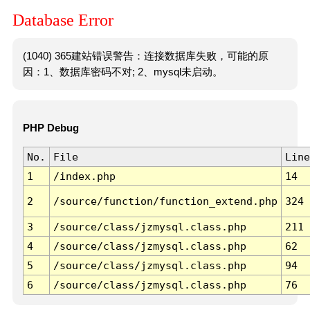
Database Error
(1040) 365建站错误警告：连接数据库失败，可能的原
因：1、数据库密码不对; 2、mysql未启动。
PHP Debug
No.
File
Line
1
/index.php
14
2
/source/function/function_extend.php
324
3
/source/class/jzmysql.class.php
211
4
/source/class/jzmysql.class.php
62
5
/source/class/jzmysql.class.php
94
6
/source/class/jzmysql.class.php
76