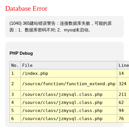
Database Error
(1040) 365建站错误警告：连接数据库失败，可能的原
因：1、数据库密码不对; 2、mysql未启动。
PHP Debug
No.
File
Line
1
/index.php
14
2
/source/function/function_extend.php
324
3
/source/class/jzmysql.class.php
211
4
/source/class/jzmysql.class.php
62
5
/source/class/jzmysql.class.php
94
6
/source/class/jzmysql.class.php
76