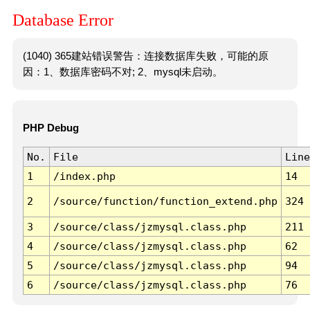
Database Error
(1040) 365建站错误警告：连接数据库失败，可能的原
因：1、数据库密码不对; 2、mysql未启动。
PHP Debug
No.
File
Line
1
/index.php
14
2
/source/function/function_extend.php
324
3
/source/class/jzmysql.class.php
211
4
/source/class/jzmysql.class.php
62
5
/source/class/jzmysql.class.php
94
6
/source/class/jzmysql.class.php
76