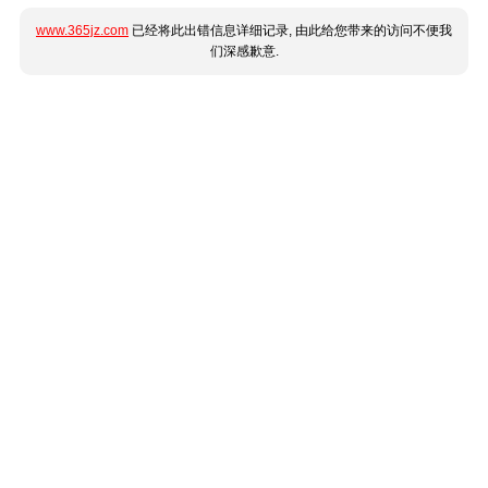
www.365jz.com
已经将此出错信息详细记录, 由此给您带来的访问不便我
们深感歉意.