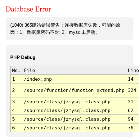
Database Error
(1040) 365建站错误警告：连接数据库失败，可能的原
因：1、数据库密码不对; 2、mysql未启动。
PHP Debug
No.
File
Line
1
/index.php
14
2
/source/function/function_extend.php
324
3
/source/class/jzmysql.class.php
211
4
/source/class/jzmysql.class.php
62
5
/source/class/jzmysql.class.php
94
6
/source/class/jzmysql.class.php
76