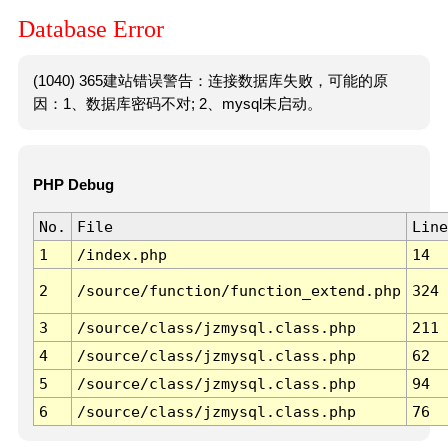
Database Error
(1040) 365建站错误警告：连接数据库失败，可能的原
因：1、数据库密码不对; 2、mysql未启动。
PHP Debug
No.
File
Line
1
/index.php
14
2
/source/function/function_extend.php
324
3
/source/class/jzmysql.class.php
211
4
/source/class/jzmysql.class.php
62
5
/source/class/jzmysql.class.php
94
6
/source/class/jzmysql.class.php
76