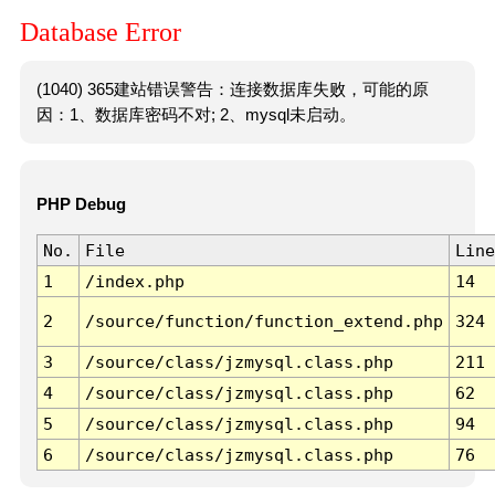
Database Error
(1040) 365建站错误警告：连接数据库失败，可能的原
因：1、数据库密码不对; 2、mysql未启动。
PHP Debug
No.
File
Line
1
/index.php
14
2
/source/function/function_extend.php
324
3
/source/class/jzmysql.class.php
211
4
/source/class/jzmysql.class.php
62
5
/source/class/jzmysql.class.php
94
6
/source/class/jzmysql.class.php
76