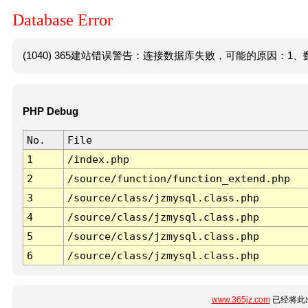
Database Error
(1040) 365建站错误警告：连接数据库失败，可能的原因：1、数
PHP Debug
No.
File
1
/index.php
2
/source/function/function_extend.php
3
/source/class/jzmysql.class.php
4
/source/class/jzmysql.class.php
5
/source/class/jzmysql.class.php
6
/source/class/jzmysql.class.php
www.365jz.com
已经将此